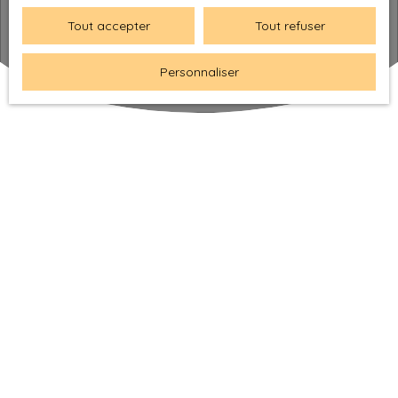
Tout accepter
Tout refuser
Personnaliser
Blog
Notre actualité
Estimez votre bien à Narbonne : erreurs qui font baisser
votre prix
Lorsque nous réalisons une
estimation immobilière
Narbonne
, nous constatons souvent les mêmes erreurs.
Certaines peuvent faire perdre plusieurs milliers d'euros