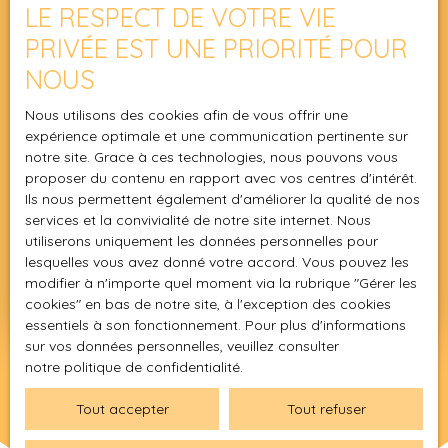
LE RESPECT DE VOTRE VIE
Investissement locatif à Narbonne : Quel type de
PRIVÉE EST UNE PRIORITÉ POUR
bien choisir pour une résidence secondaire
NOUS
rentable ?
Acheter un appartement à Narbonne : les étapes
Nous utilisons des cookies afin de vous offrir une
clés de la recherche à la signature
expérience optimale et une communication pertinente sur
notre site. Grace à ces technologies, nous pouvons vous
Maison à vendre à Narbonne (11100) : opportunités
proposer du contenu en rapport avec vos centres d'intérêt.
pour résidence principale ou investissement
Ils nous permettent également d'améliorer la qualité de nos
services et la convivialité de notre site internet. Nous
Vente maison Narbonne (11100) : délais moyens et
utiliserons uniquement les données personnelles pour
stratégies pour vendre vite
lesquelles vous avez donné votre accord. Vous pouvez les
Estimez votre bien à Narbonne : erreurs qui font
modifier à n'importe quel moment via la rubrique ″Gérer les
baisser votre prix
cookies″ en bas de notre site, à l'exception des cookies
essentiels à son fonctionnement. Pour plus d'informations
sur vos données personnelles, veuillez consulter
notre politique de confidentialité
.
Tout accepter
Tout refuser