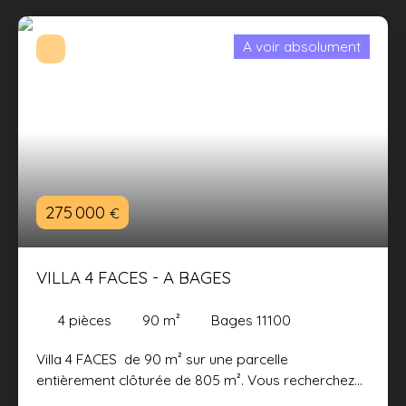
A voir absolument
275 000
€
VILLA 4 FACES - A BAGES
4
pièces
90
m²
Bages 11100
Villa 4 FACES de 90 m² sur une parcelle
entièrement clôturée de 805 m². Vous recherchez
l’équilibre parfait entre le cachet d’un village