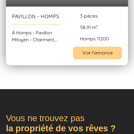
3
pièces
PAVILLON - HOMPS
58.91
m²
À Homps - Pavillon
Homps 11200
Mitoyen - Charmant,
Lumineux et Libre de
Voir l'annonce
tout bail Découvrez
cette ravissante
maison mitoyenne de
près de 59 m²,
entièrement meublée
et prête à vous
accueillir. Située dans
un cadre paisible, à
deux pas du Lac de
Jouarres et du Canal
Vous ne trouvez pas
du Midi, cette propriété
la propriété de vos rêves ?
allie confort et