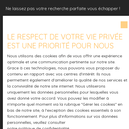
fonctionnalité. Au rez-
Ne laissez pas votre recherche parfaite vous échapper !
de-chaussée : Une
pièce de vie de 21 m²
Chez ImmoSphera, nous comprenons à quel point il est
baignée de lumière,
crucial de trouver le lieu idéal pour appeler chez soi.
ouverte sur une cuisine
aménagée. L'espace
LE RESPECT DE VOTRE VIE PRIVÉE
Grâce à nos logiciels immobiliers professionnels et à
s'étend sur une
EST UNE PRIORITÉ POUR NOUS
notre connaissance approfondie du marché, nous
terrasse de 13 m² et
pouvons accéder à une multitude de propriétés
un jardin privatif de 75
Nous utilisons des cookies afin de vous offrir une expérience
exclusives qui ne sont pas toujours visibles sur le marché
m². Vous y trouverez
optimale et une communication pertinente sur notre site.
ouvert.
également UNE
Grace à ces technologies, nous pouvons vous proposer du
contenu en rapport avec vos centres d'intérêt. Ils nous
chambre avec grand
permettent également d'améliorer la qualité de nos services et
Contactez-nous dès aujourd'hui pour une consultation
placard, une salle de
la convivialité de notre site internet. Nous utiliserons
personnalisée. Ensemble, explorons toutes les options
bain et un WC
uniquement les données personnelles pour lesquelles vous
et trouvons le foyer qui vous attend, peut-être là où vous
indépendant. En
avez donné votre accord. Vous pouvez les modifier à
ne l'attendiez pas !
mezzanine : Un bel
n'importe quel moment via la rubrique ″Gérer les cookies″ en
espace
bas de notre site, à l'exception des cookies essentiels à son
Abonnez-vous également à notre newsletter pour être le
supplémentaire
fonctionnement. Pour plus d'informations sur vos données
premier informé dès qu'une propriété correspondant à
comprenant une
personnelles, veuillez consulter
vos critères est disponible.
SECONDE chambre
notre politique de confidentialité
.