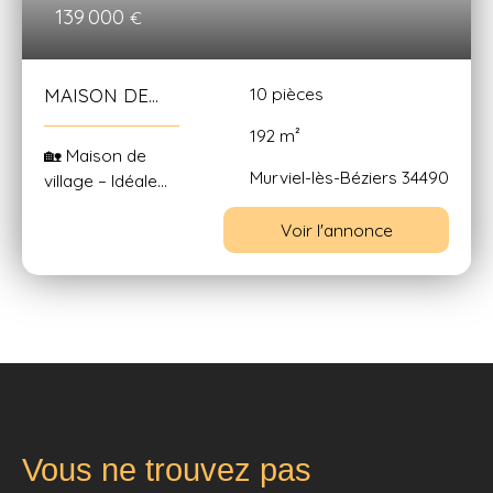
139 000
€
10
pièces
MAISON DE
VILLAGE -
192
m²
MURVIEL LES
🏡 Maison de
BEZIERS
Murviel-lès-Béziers 34490
village – Idéale
grande famille
Voir l'annonce
ou
investissement
locatif Niché au
cœur des ruelles
pittoresques de
Murviel les
Béziers,
découvrez cette
maison de
village au fort
Vous ne trouvez pas
potentiel,