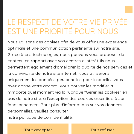
naturel à
crucial de trouver le lieu idéal pour appeler chez soi.
seulement 20
minutes des
Grâce à nos logiciels immobiliers professionnels et à
LE RESPECT DE VOTRE VIE PRIVÉE
plages et à
notre connaissance approfondie du marché, nous
EST UNE PRIORITÉ POUR NOUS
400 mètres du
pouvons accéder à une multitude de propriétés
village, offrant
exclusives qui ne sont pas toujours visibles sur le marché
Nous utilisons des cookies afin de vous offrir une expérience
ainsi un
ouvert.
optimale et une communication pertinente sur notre site.
équilibre idéal
Grace à ces technologies, nous pouvons vous proposer du
entre vie à la
contenu en rapport avec vos centres d'intérêt. Ils nous
Contactez-nous dès aujourd'hui pour une consultation
campagne et
permettent également d'améliorer la qualité de nos services et
personnalisée. Ensemble, explorons toutes les options
proximité des
la convivialité de notre site internet. Nous utiliserons
et trouvons le foyer qui vous attend, peut-être là où vous
commodités.
uniquement les données personnelles pour lesquelles vous
ne l'attendiez pas !
avez donné votre accord. Vous pouvez les modifier à
Ce terrain est
n'importe quel moment via la rubrique ″Gérer les cookies″ en
un véritable
Abonnez-vous également à notre newsletter pour être le
bas de notre site, à l'exception des cookies essentiels à son
appel à la
premier informé dès qu'une propriété correspondant à
fonctionnement. Pour plus d'informations sur vos données
nature, les
vos critères est disponible.
personnelles, veuillez consulter
possibilités
Ne manquez aucune opportunité avec Immosphera !
notre politique de confidentialité
.
sont infinies :
cultivez vos
Tout accepter
Tout refuser