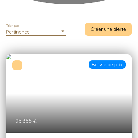
Trier par
Créer une alerte
Pertinence
Baisse de prix
25 355
€