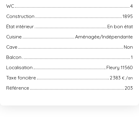
WC
4
Construction
1895
État intérieur
En bon état
Cuisine
Aménagée/Indépendante
Cave
Non
Balcon
1
Localisation
Fleury 11560
Taxe foncière
2 383
€ /an
Référence
203