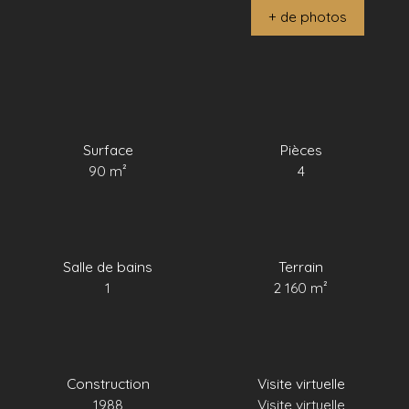
+ de photos
Surface
Pièces
90
m²
4
Salle de bains
Terrain
1
2 160
m²
Construction
Visite virtuelle
1988
Visite virtuelle