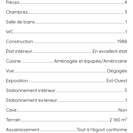
Pièces
4
Chambres
3
Salle de bains
1
WC
1
Construction
1988
État intérieur
En excellent état
Cuisine
Aménagée et équipée/Américaine
Vue
Dégagée
Exposition
Est-Ouest
Stationnement intérieur
5
Stationnement extérieur
1
Cave
Non
Terrain
2 160
m²
Assainissement
Tout à l'égout conforme