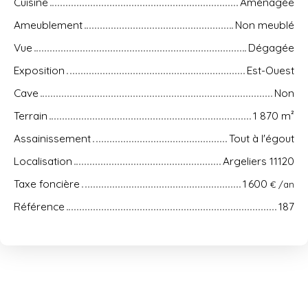
Cuisine
Aménagée
Ameublement
Non meublé
Vue
Dégagée
Exposition
Est-Ouest
Cave
Non
Terrain
1 870
m²
Assainissement
Tout à l'égout
Localisation
Argeliers 11120
Taxe foncière
1 600
€ /an
Référence
187