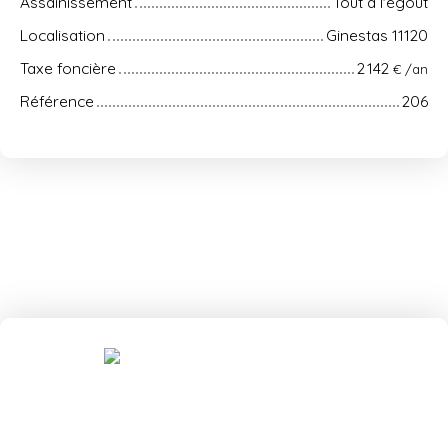
Assainissement
Tout à l'égout
Localisation
Ginestas 11120
Taxe foncière
2 142
€ /an
Référence
206