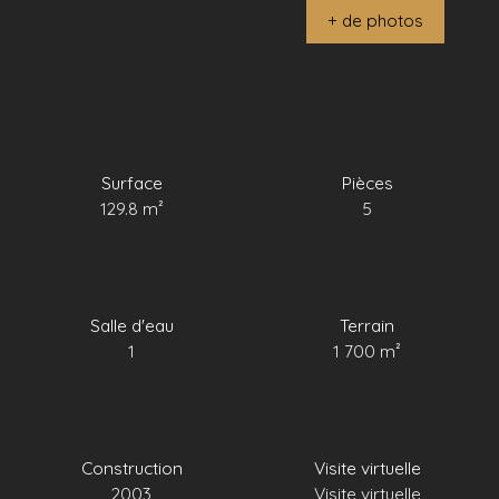
+ de photos
Surface
Pièces
129.8
m²
5
Salle d'eau
Terrain
1
1 700
m²
Construction
Visite virtuelle
2003
Visite virtuelle