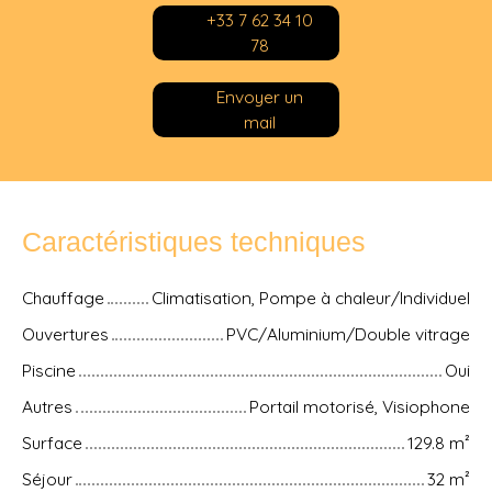
+33 7 62 34 10
78
Envoyer un
mail
Caractéristiques techniques
Chauffage
Climatisation, Pompe à chaleur/Individuel
Ouvertures
PVC/Aluminium/Double vitrage
Piscine
Oui
Autres
Portail motorisé, Visiophone
Surface
129.8
m²
Séjour
32
m²