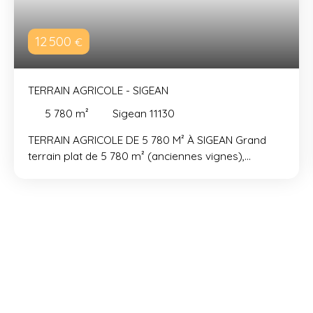
12 500
€
TERRAIN AGRICOLE - SIGEAN
5 780
m²
Sigean 11130
TERRAIN AGRICOLE DE 5 780 M² À SIGEAN Grand
terrain plat de 5 780 m² (anciennes vignes),
entièrement nettoyé et débroussaillé. L'accès est
facile en voiture ou en véhicule agricole par un
chemin carrossable. Le cadre est calme et
verdoyant, offrant une vue dégagée sur les
Corbières. Ce terrain est idéal pour trois types de
projets : La culture : création d'un potager, d'un
verger ou de cultures méditerranéennes. Les
animaux : un espace plat et propre pour accueillir
des chevaux. La détente : un espace de loisirs privé