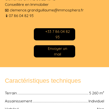
Conseillère en Immobilier
📧 clemence.grandguillaume@immosphera.fr
📱07 86 04 82 93
+33 7 86 04 82
93
Envoyer un
mail
Caractéristiques techniques
Terrain
5 260
m²
Assainissement
Individuel