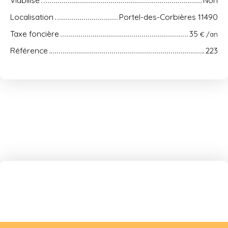
Viabilisé
Non
Localisation
Portel-des-Corbières 11490
Taxe foncière
35
€ /an
Référence
223