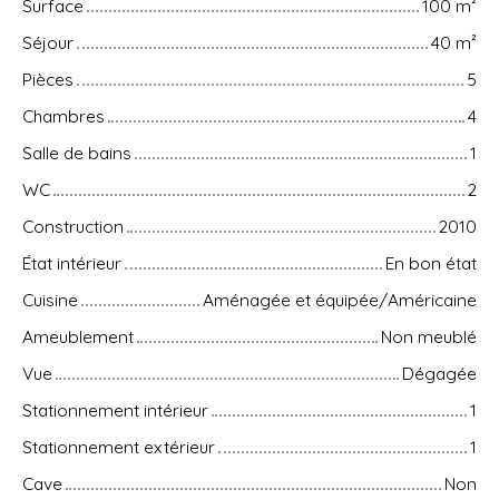
Surface
100
m²
Séjour
40
m²
Pièces
5
Chambres
4
Salle de bains
1
WC
2
Construction
2010
État intérieur
En bon état
Cuisine
Aménagée et équipée/Américaine
Ameublement
Non meublé
Vue
Dégagée
Stationnement intérieur
1
Stationnement extérieur
1
Cave
Non